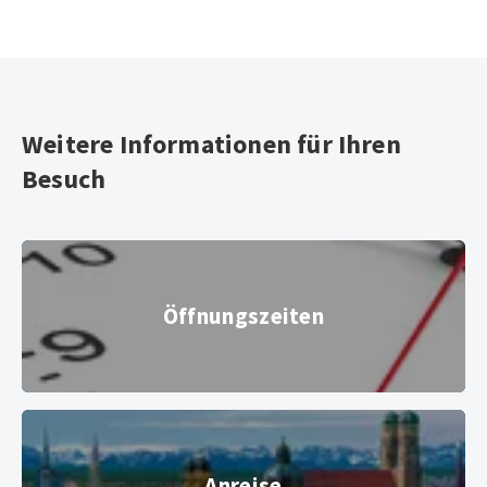
Weitere Informationen für Ihren
Besuch
Öffnungszeiten
Öffnungszeiten
Uhr, Ziffernblatt
© iStock
Anreise
Anreise