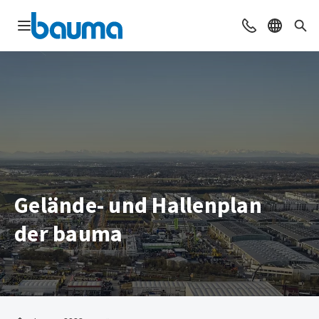
Navigation öffnen
Beratung & Ko
Sprache 
Suc
Gelände- und Hallenplan
der bauma