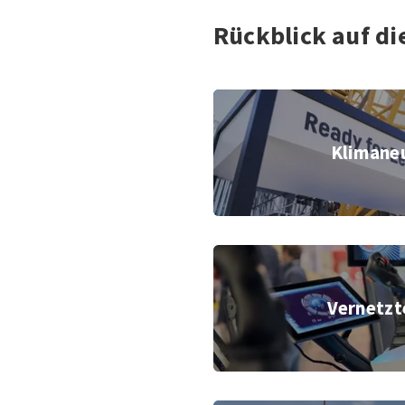
Rückblick auf d
Klimaneu
© Messe Mü
Vernetzt
© Messe Mü