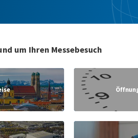
und um Ihren Messebesuch
Anreise
eise
Öffnun
nchen GmbH
Uhr, Ziffernb
Gelände- und Hallenplan