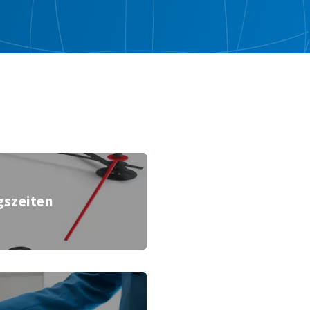
Öffnungszeiten
gszeiten
latt
© iStock
Unterkünfte