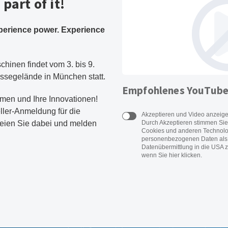
part of it!
perience power. Experience
hinen findet vom 3. bis 9.
ssegelände in München statt.
Empfohlenes YouTube
hmen und Ihre Innovationen!
eller-Anmeldung für die
Akzeptieren und Video anzeig
eien Sie dabei und melden
Durch Akzeptieren stimmen Sie
Cookies und anderen Technolog
personenbezogenen Daten als 
Datenübermittlung in die USA z
wenn Sie hier klicken.