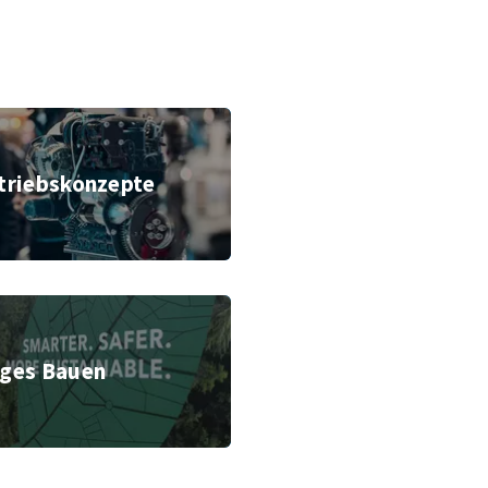
Alternative Antriebskonzepte
ntriebskonzepte
ünchen GmbH
Nachhaltiges Bauen
iges Bauen
ünchen GmbH