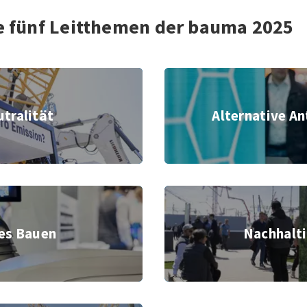
ie fünf Leitthemen der bauma 2025
Klimaneutralität
tralität
Alternative A
nchen GmbH
© Messe M
Vernetztes Bauen
es Bauen
Nachhalt
nchen GmbH
© Messe M