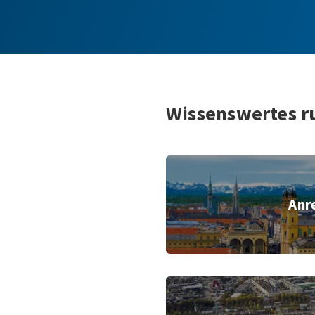
Wissenswertes r
Anr
© Messe Mü