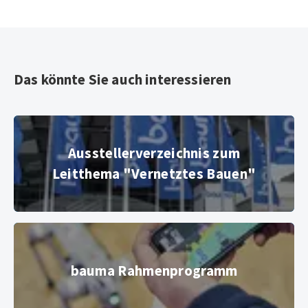
Das könnte Sie auch interessieren
Ausstellerverzeichnis zum Leitthema "Vernetztes Bauen"
Ausstellerverzeichnis zum
Leitthema "Vernetztes Bauen"
Eingang West
© Copyright 2019, Messe München GmbH, all rights
bauma Rahmenprogramm
reserved
bauma Rahmenprogramm