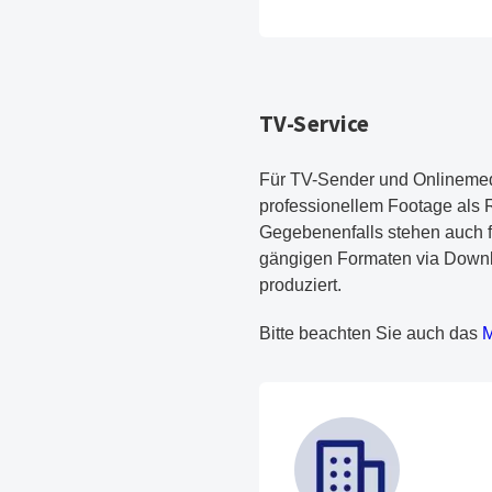
TV-Service
Für TV-Sender und Onlinemed
professionellem Footage als R
Gegebenenfalls stehen auch fe
gängigen Formaten via Downl
produziert.
P
Bitte beachten Sie auch das
M