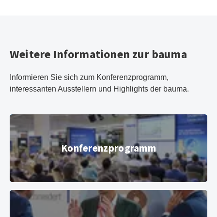
Weitere Informationen zur bauma
Informieren Sie sich zum Konferenzprogramm,
interessanten Ausstellern und Highlights der bauma.
Konferenz­programm
Konferenz­programm
© Copyright 2022, Messe München GmbH
Aussteller­verzeichnis