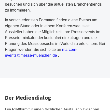
besuchen und sich über die aktuellsten Branchentrends
zu informieren.
In verschiedensten Formaten finden diese Events am
eigenen Stand oder in einem Konferenzsaal statt.
Aussteller haben die Möglichkeit, ihre Presseevents im
Presseterminkalender kostenfrei einzutragen und die
Planung des Messebesuchs im Vorfeld zu erleichtern. Bei
Fragen wenden Sie sich bitte an
m
ar
co
m-
ev
en
ts
@m
es
se
-m
ue
nc
he
n.
de
.
Der Mediendialog
Die Plattform für einen fachlichen Austausch zwischen