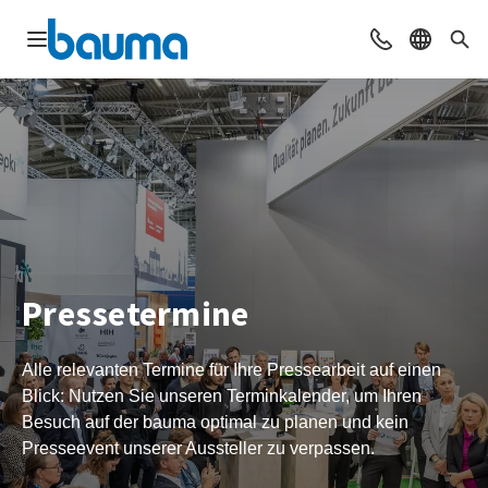
Navigation öffnen
Beratung & Ko
Sprache 
Suc
Pressetermine
Alle relevanten Termine für Ihre Pressearbeit auf einen
Blick: Nutzen Sie unseren Terminkalender, um Ihren
Besuch auf der bauma optimal zu planen und kein
Presseevent unserer Aussteller zu verpassen.