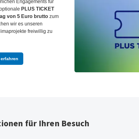
rlichen Engagements für
 optionale
PLUS TICKET
ag von 5 Euro brutto
zum
chen wir es unseren
maprojekte freiwillig zu
erfahren
ionen für Ihren Besuch