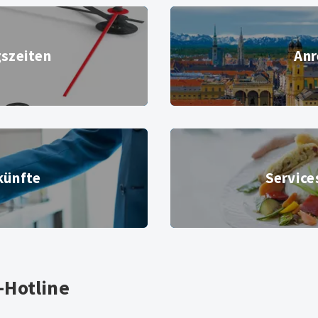
Anreise
szeiten
Anr
© Messe München GmbH
Services vor Ort
künfte
Service
on
© Viacheslav Iakobchuk -
© MOC KG
Hotline