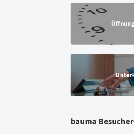
Öffnungszeiten
Öffnung
Uhr, Ziffernblatt
© iStock
Unterkünfte
Unter
Hotel Service Glocke an der Rezepti
stock.adobe.com
bauma Besucher-