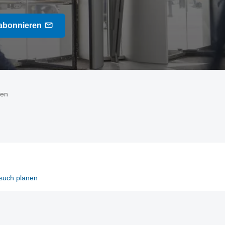
abonnieren
fen
such planen