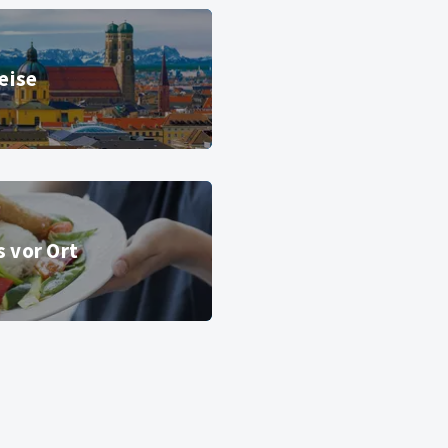
eise
s vor Ort