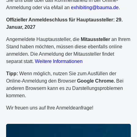
Sie uns bitte über das Kommentarfeld in der Online-
Anmeldung oder via eMail an
e
xh
ib
it
in
g@
ba
um
a.
de
.
Offizieller Anmeldeschluss für Hauptaussteller: 29.
Januar, 2027
Angemeldete Hauptaussteller, die
Mitaussteller
an Ihrem
Stand haben möchten, müssen diese ebenfalls online
anmelden. Die Anmeldung der Mitaussteller findet
separat statt.
Weitere Informationen
Tipp:
Wenn möglich, nutzen Sie zum Ausfüllen der
Online-Anmeldung den Browser
Google Chrome.
Bei
anderen Browsern kann es zu Darstellungsproblemen
kommen.
Wir freuen uns auf Ihre Anmeldeanfrage!
Zur Aussteller-Anmeldung