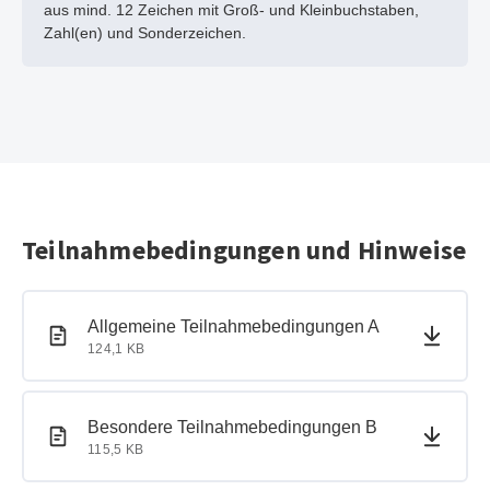
aus mind. 12 Zeichen mit Groß- und Kleinbuchstaben,
Zahl(en) und Sonderzeichen.
Teilnahmebedingungen und Hinweise
PDF-Dokument
PDF-Dokument
Allgemeine Teilnahmebedingungen A
124,1 KB
PDF-Dokument
PDF-Dokument
Besondere Teilnahmebedingungen B
115,5 KB