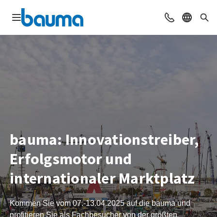
Navigation öffnen
Beratung & Ko
Sprache 
Suc
bauma: Innovationstreiber,
Erfolgsmotor und
internationaler Marktplatz
Kommen Sie vom 07.-13.04.2025 auf die bauma und
profitieren Sie als Fachbesucher von der größten