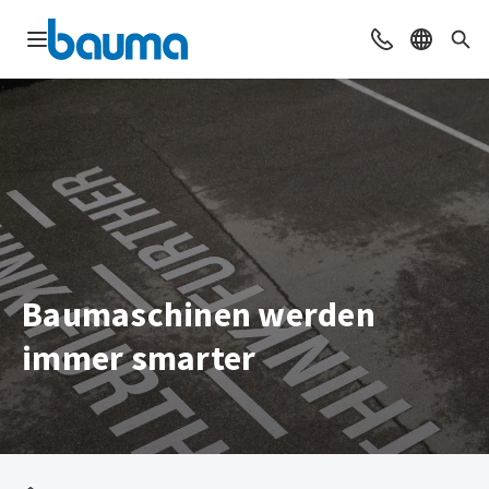
Navigation öffnen
Beratung & Ko
Sprache 
Suc
Baumaschinen werden
immer smarter