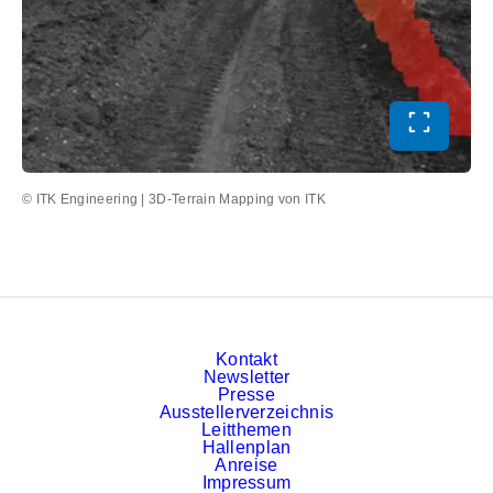
Vollbild 
© ITK Engineering | 3D-Terrain Mapping von ITK
Kontakt
Newsletter
Presse
Ausstellerverzeichnis
Leitthemen
Hallenplan
Anreise
Impressum