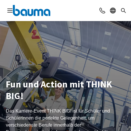
Navigation öffnen
Beratung & Ko
Sprache 
Suc
Fun und Action mit THINK
BIG!
Das Karriere-Event THINK BIG! ist für Schüler und
Schülerinnen die perfekte Gelegenheit, um
verschiedenste Berufe innerhalb der