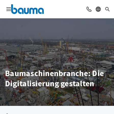
Navigation öffnen
Beratung & Ko
Sprache 
Suc
Baumaschinenbranche: Die
Digitalisierung gestalten