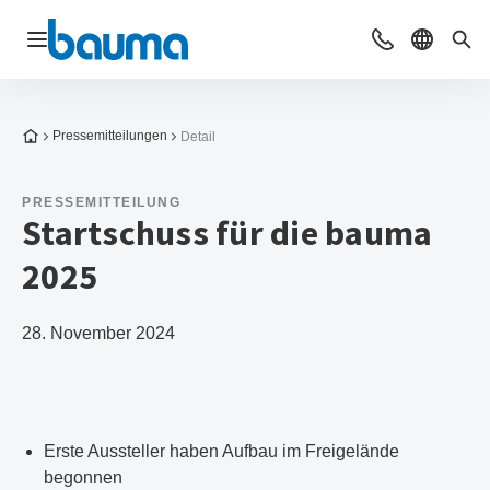
Navigation öffnen
Beratung & Ko
Sprache 
Suc
Zur Startseite
Pressemitteilungen
Detail
PRESSEMITTEILUNG
Startschuss für die bauma
2025
28. November 2024
Erste Aussteller haben Aufbau im Freigelände
begonnen