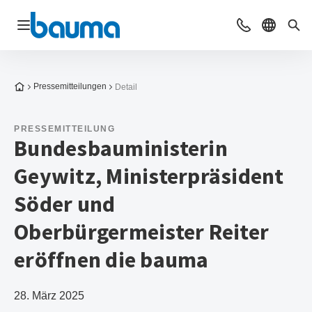
Navigation öffnen
Beratung & Ko
Sprache 
Suc
Zur Startseite
Pressemitteilungen
Detail
PRESSEMITTEILUNG
Bundesbauministerin
Geywitz, Ministerpräsident
Söder und
Oberbürgermeister Reiter
eröffnen die bauma
28. März 2025